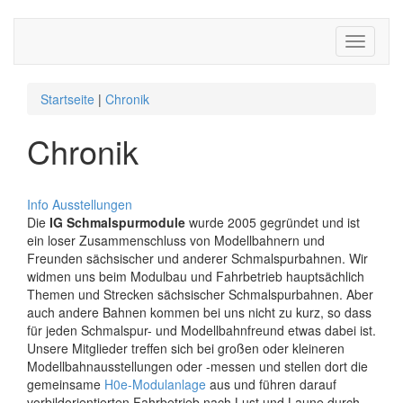
Toggle
navigati
Startseite
|
Chronik
Chronik
Info
Ausstellungen
Die
IG Schmalspurmodule
wurde 2005 gegründet und ist
ein loser Zusammenschluss von Modellbahnern und
Freunden sächsischer und anderer Schmalspurbahnen. Wir
widmen uns beim Modulbau und Fahrbetrieb hauptsächlich
Themen und Strecken sächsischer Schmalspurbahnen. Aber
auch andere Bahnen kommen bei uns nicht zu kurz, so dass
für jeden Schmalspur- und Modellbahnfreund etwas dabei ist.
Unsere Mitglieder treffen sich bei großen oder kleineren
Modellbahnausstellungen oder -messen und stellen dort die
gemeinsame
H0e-Modulanlage
aus und führen darauf
vorbildorientierten Fahrbetrieb nach Lust und Laune durch.